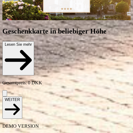
Geschenkkarte in beliebiger Höhe
Lesen Sie mehr
Gesamtpreis
:
0
DKK
WEITER
DEMO VERSION