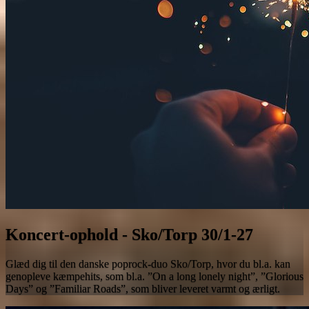
Koncert-ophold - Sko/Torp 30/1-27
Glæd dig til den danske poprock-duo Sko/Torp, hvor du bl.a. kan
genopleve kæmpehits, som bl.a. ”On a long lonely night”, ”Glorious
Days” og ”Familiar Roads”, som bliver leveret varmt og ærligt.