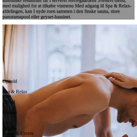
autentiske restaurant får I serveret Herregaardens 3-retters menu,
med mulighed for at tilkøbe vinmenu Med adgang til Spa & Relax-
afdelingen, kan I nyde roen sammen i den finske sauna, store
panoramapool eller geyser-bassinet.
Ophold
Spa & Relax
Tilbud
Familie
Golf
Fester & Events