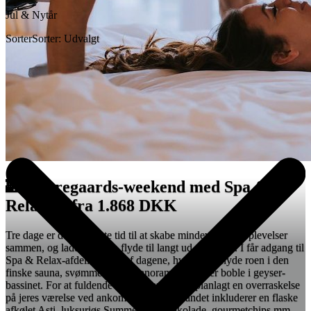
Jul & Nytår
Sorter
Sorter: Udvalgt
🏰 Herregaards-weekend med Spa &
Relax 🏰 fra 1.868 DKK
Tre dage er den perfekte tid til at skabe mindeværdige oplevelser
sammen, og lade snakken flyde til langt ud på natten. I får adgang til
Spa & Relax-afdelingen to af dagene, hvor I kan nyde roen i den
finske sauna, svømme i store panoramapool eller boble i geyser-
bassinet. For at fuldende oplevelsen, har vi planlagt en overraskelse
på jeres værelse ved ankomst, der blandt andet inkluderer en flaske
afkølet Asti, luksuriøs Summerbird-chokolade, gourmetchips mm.