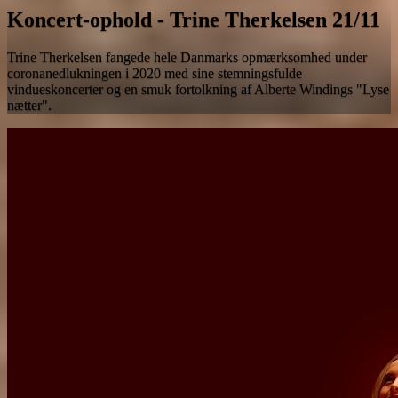
Koncert-ophold - Trine Therkelsen 21/11
Trine Therkelsen fangede hele Danmarks opmærksomhed under
coronanedlukningen i 2020 med sine stemningsfulde
vindueskoncerter og en smuk fortolkning af Alberte Windings "Lyse
nætter".