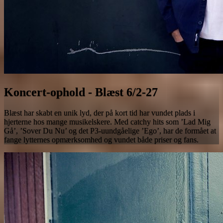
Koncert-ophold - Blæst 6/2-27
Blæst har skabt en unik lyd, der på kort tid har vundet plads i
hjerterne hos mange musikelskere. Med catchy hits som ’Lad Mig
Gå’, ’Sover Du Nu’ og det P3-uundgåelige ’Ego’, har de formået at
fange lytternes opmærksomhed og vundet både priser og fans.