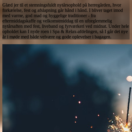
Glæd jer til et stemningsfuldt nytårsophold på herregården, hvor
forkælelse, fest og afslapning går hånd i hånd. I bliver taget imod
med varme, god mad og hyggelige traditioner - fra
eftermiddagskaffe og velkomstmiddag til en uforglemmelig
nytårsaften med fest, liveband og fyrværkeri ved midnat. Under hele
opholdet kan I nyde roen i Spa & Relax-afdelingen, så I går det nye
år i møde med både velvære og gode oplevelser i bagagen.