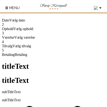
4
MENU
1
1
Dato
Vælg dato
2
Ophold
Vælg ophold
3
Værelse
Vælg værelse
4
Tilvalg
Vælg tilvalg
5
Betaling
Betaling
titleText
titleText
subTitleText
subTitleText